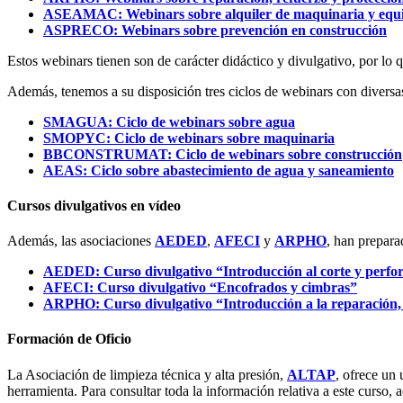
ASEAMAC: Webinars sobre alquiler de maquinaria y equ
ASPRECO: Webinars sobre prevención en construcción
Estos webinars tienen son de carácter didáctico y divulgativo, por lo
Además, tenemos a su disposición tres ciclos de webinars con diversas
SMAGUA: Ciclo de webinars sobre agua
SMOPYC: Ciclo de webinars sobre maquinaria
BBCONSTRUMAT: Ciclo de webinars sobre construcción
AEAS: Ciclo sobre abastecimiento de agua y saneamiento
Cursos divulgativos en vídeo
Además, las asociaciones
AEDED
,
AFECI
y
ARPHO
, han prepara
AEDED: Curso divulgativo “Introducción al corte y perfo
AFECI: Curso divulgativo “Encofrados y cimbras”
ARPHO: Curso divulgativo “Introducción a la reparación, 
Formación de Oficio
La Asociación de limpieza técnica y alta presión,
ALTAP
, ofrece un
herramienta. Para consultar toda la información relativa a este curso,