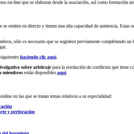
rsos on-line que se elaboran desde la asociación, así como formación em
emiten en directo y tienen una alta capacidad de asistencia. Estas ses
iembros, sólo es necesario que se registren previamente completando un 
gar.
 siguientes
haciendo clic aquí
.
ivulgativo sobre arbitraje
para la resolución de conflictos que tiene c
ra miembros
están disponibles
aquí
.
line en las que se tratan temas relativos a su especialidad:
cación
te y perforación
n del hormigón