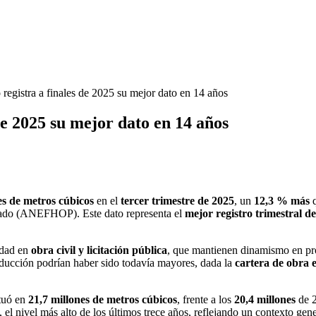
egistra a finales de 2025 su mejor dato en 14 años
e 2025 su mejor dato en 14 años
es de metros cúbicos
en el
tercer trimestre de 2025
, un
12,3 % más
q
rado (ANEFHOP). Este dato representa el
mejor registro trimestral d
idad en
obra civil y licitación pública
, que mantienen dinamismo en pro
roducción podrían haber sido todavía mayores, dada la
cartera de obra e
tuó en
21,7 millones de metros cúbicos
, frente a los
20,4 millones
de 2
, el nivel más alto de los últimos trece años, reflejando un contexto gen