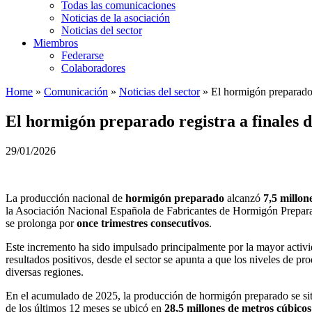
Todas las comunicaciones
Noticias de la asociación
Noticias del sector
Miembros
Federarse
Colaboradores
Home
»
Comunicación
»
Noticias del sector
»
El hormigón preparado r
El hormigón preparado registra a finales d
29/01/2026
La producción nacional de
hormigón preparado
alcanzó
7,5 millon
la Asociación Nacional Española de Fabricantes de Hormigón Prepa
se prolonga por
once trimestres consecutivos
.
Este incremento ha sido impulsado principalmente por la mayor activ
resultados positivos, desde el sector se apunta a que los niveles de p
diversas regiones.
En el acumulado de 2025, la producción de hormigón preparado se si
de los últimos 12 meses se ubicó en
28,5 millones de metros cúbicos