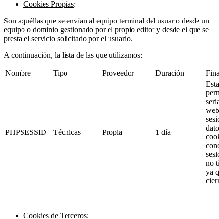
Cookies Propias
:
Son aquéllas que se envían al equipo terminal del usuario desde un
equipo o dominio gestionado por el propio editor y desde el que se
presta el servicio solicitado por el usuario.
A continuación, la lista de las que utilizamos:
Nombre
Tipo
Proveedor
Duración
Fina
Esta
perm
seri
web 
sesi
dato
PHPSESSID
Técnicas
Propia
1 día
cook
con
ses
no t
ya q
cier
Cookies de Terceros
: