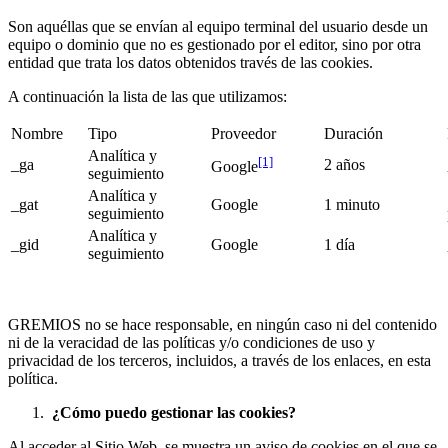
Son aquéllas que se envían al equipo terminal del usuario desde un
equipo o dominio que no es gestionado por el editor, sino por otra
entidad que trata los datos obtenidos través de las cookies.
A continuación la lista de las que utilizamos:
Nombre
Tipo
Proveedor
Duración
Analítica y
[1]
_ga
2 años
Google
seguimiento
Analítica y
_gat
Google
1 minuto
seguimiento
Analítica y
_gid
Google
1 día
seguimiento
GREMIOS no se hace responsable, en ningún caso ni del contenido
ni de la veracidad de las políticas y/o condiciones de uso y
privacidad de los terceros, incluidos, a través de los enlaces, en esta
política.
¿Cómo puedo gestionar las cookies?
Al acceder al Sitio Web, se muestra un aviso de cookies en el que se