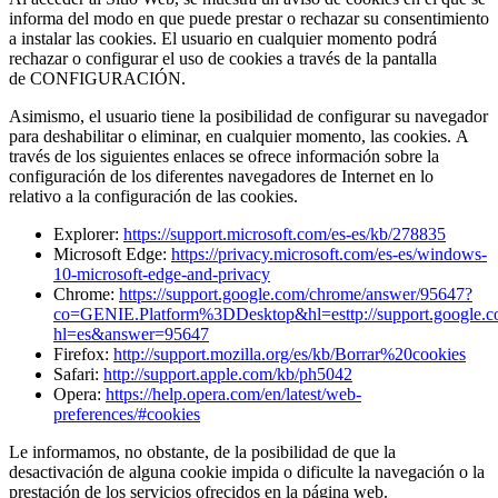
informa del modo en que puede prestar o rechazar su consentimiento
a instalar las cookies. El usuario en cualquier momento podrá
rechazar o configurar el uso de cookies a través de la pantalla
de CONFIGURACIÓN.
Asimismo, el usuario tiene la posibilidad de configurar su navegador
para deshabilitar o eliminar, en cualquier momento, las cookies. A
través de los siguientes enlaces se ofrece información sobre la
configuración de los diferentes navegadores de Internet en lo
relativo a la configuración de las cookies.
Explorer:
https://support.microsoft.com/es-es/kb/278835
Microsoft Edge:
https://privacy.microsoft.com/es-es/windows-
10-microsoft-edge-and-privacy
Chrome:
https://support.google.com/chrome/answer/95647?
co=GENIE.Platform%3DDesktop&hl=esttp://support.google.c
hl=es&answer=95647
Firefox:
http://support.mozilla.org/es/kb/Borrar%20cookies
Safari:
http://support.apple.com/kb/ph5042
Opera:
https://help.opera.com/en/latest/web-
preferences/#cookies
Le informamos, no obstante, de la posibilidad de que la
desactivación de alguna cookie impida o dificulte la navegación o la
prestación de los servicios ofrecidos en la página web.